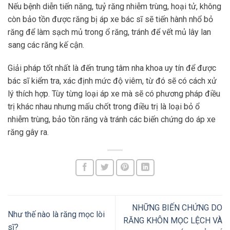
Nếu bệnh diễn tiến năng, tuỷ răng nhiễm trùng, hoại tử, không
còn bảo tồn được răng bị áp xe bác sĩ sẽ tiến hành nhổ bỏ
răng để làm sạch mủ trong ổ răng, tránh để vết mủ lây lan
sang các răng kế cận.
Giải pháp tốt nhất là đến trung tâm nha khoa uy tín để được
bác sĩ kiểm tra, xác định mức độ viêm, từ đó sẽ có cách xử
lý thích hợp. Tùy từng loại áp xe mà sẽ có phương pháp điều
trị khác nhau nhưng mấu chốt trong điều trị là loại bỏ ổ
nhiễm trùng, bảo tồn răng và tránh các biến chứng do áp xe
răng gây ra.
NHỮNG BIẾN CHỨNG DO
Như thế nào là răng mọc lòi
RĂNG KHÔN MỌC LỆCH VÀ
sĩ?