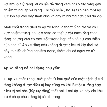
vỡ làm lộ tuỷ răng. Vi khuẩn dễ dàng xâm nhập tuỷ răng gây
nhiễm trùng, áp xe răng. Khi mủ nhiều, nó sẽ tạo nên một áp
lực lớn ép vào dây thần kinh và gây ra những cơn đau dữ dội.
Mấu chốt trong điều trị áp xe răng là thoát ổ áp-xe và khu
vực nhiễm trùng, sau đó răng có thể tự cải thiện ống chân
răng, nhưng vẫn có một số trường hợp cần có sự can thiệp
của bác sĩ. Áp xe răng nếu không được điều trị kịp thời sẽ
gây ra biến chứng nghiêm trọng, thậm chí có nguy cơ tử
vong.
Áp xe răng có hai dạng chủ yếu:
+ Áp-xe chân răng: xuất phát từ hậu quả của một bệnh lý tuỷ
răng không được điều trị hay cũng có khi là một trường hợp
điều trị nội nha (lấy tuỷ răng) thất bại. Loại áp-xe này chỉ khu
trú ở chóp chân răng bị tổn thương.