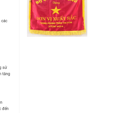
 các
g sử
m tăng
ên
ệc đến