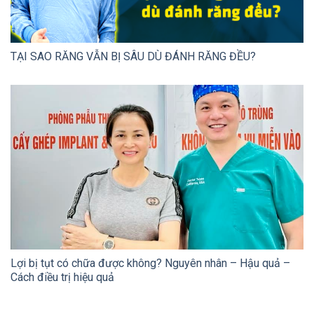
TẠI SAO RĂNG VẪN BỊ SÂU DÙ ĐÁNH RĂNG ĐỀU?
Lợi bị tụt có chữa được không? Nguyên nhân – Hậu quả –
Cách điều trị hiệu quả