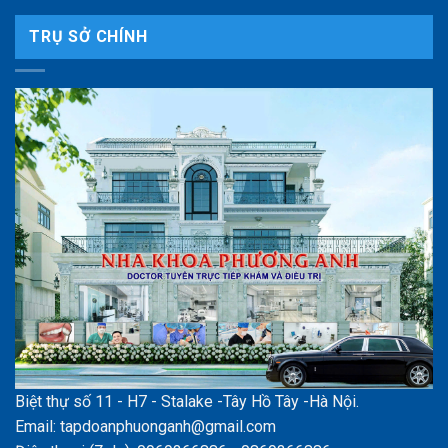
TRỤ SỞ CHÍNH
Biệt thự số 11 - H7 - Stalake -Tây Hồ Tây -Hà Nội.
Email: tapdoanphuonganh@gmail.com