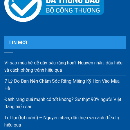
TIN MỚI
Vì sao mùa hè dễ gây sâu răng hơn? Nguyên nhân, dấu hiệu
và cách phòng tránh hiệu quả
7 Lý Do Bạn Nên Chăm Sóc Răng Miệng Kỹ Hơn Vào Mùa
Hè
Đánh răng quá mạnh có tốt không? Sự thật 90% người Việt
đang hiểu sai
Tụt lợi (tụt nướu) – Nguyên nhân, dấu hiệu và cách điều trị
hiệu quả