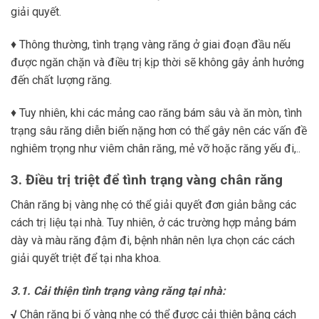
giải quyết.
♦ Thông thường, tình trạng vàng răng ở giai đoạn đầu nếu
được ngăn chặn và điều trị kịp thời sẽ không gây ảnh hưởng
đến chất lượng răng.
♦ Tuy nhiên, khi các mảng cao răng bám sâu và ăn mòn, tình
trạng sâu răng diễn biến nặng hơn có thể gây nên các vấn đề
nghiêm trọng như viêm chân răng, mẻ vỡ hoặc răng yếu đi,..
3. Điều trị triệt để tình trạng vàng chân răng
Chân răng bị vàng nhẹ có thể giải quyết đơn giản bằng các
cách trị liệu tại nhà. Tuy nhiên, ở các trường hợp mảng bám
dày và màu răng đậm đi, bệnh nhân nên lựa chọn các cách
giải quyết triệt để tại nha khoa.
3.1. Cải thiện tình trạng vàng răng tại nhà:
√
Chân răng bị ố vàng nhẹ có thể được cải thiện bằng cách