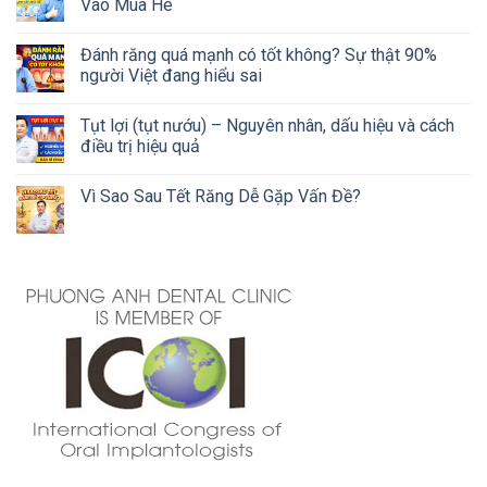
Vào Mùa Hè
Đánh răng quá mạnh có tốt không? Sự thật 90%
người Việt đang hiểu sai
Tụt lợi (tụt nướu) – Nguyên nhân, dấu hiệu và cách
điều trị hiệu quả
Vì Sao Sau Tết Răng Dễ Gặp Vấn Đề?