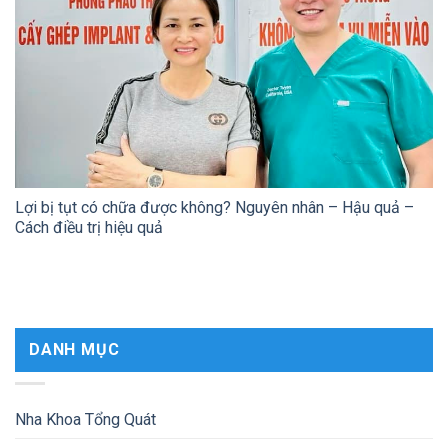
Lợi bị tụt có chữa được không? Nguyên nhân – Hậu quả –
Cách điều trị hiệu quả
DANH MỤC
Nha Khoa Tổng Quát