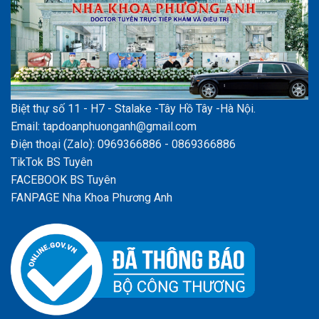
Biệt thự số 11 - H7 - Stalake -Tây Hồ Tây -Hà Nội.
Email: tapdoanphuonganh@gmail.com
Điện thoại (Zalo): 0969366886 - 0869366886
TikTok BS Tuyên
FACEBOOK BS Tuyên
FANPAGE Nha Khoa Phương Anh