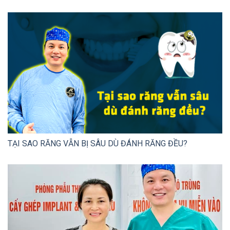
TẠI SAO RĂNG VẪN BỊ SÂU DÙ ĐÁNH RĂNG ĐỀU?