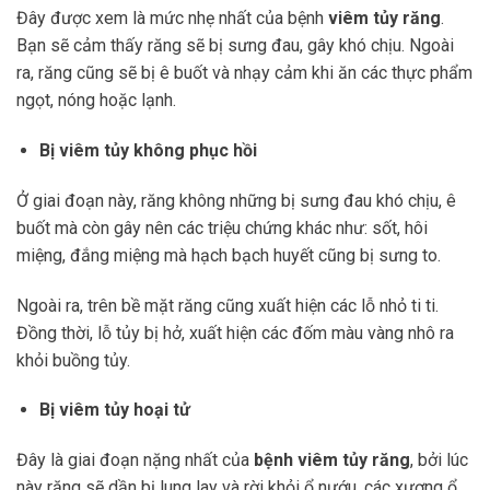
Đây được xem là mức nhẹ nhất của bệnh
viêm tủy răng
.
Bạn sẽ cảm thấy răng sẽ bị sưng đau, gây khó chịu. Ngoài
ra, răng cũng sẽ bị ê buốt và nhạy cảm khi ăn các thực phẩm
ngọt, nóng hoặc lạnh.
Bị viêm tủy không phục hồi
Ở giai đoạn này, răng không những bị sưng đau khó chịu, ê
buốt mà còn gây nên các triệu chứng khác như: sốt, hôi
miệng, đắng miệng mà hạch bạch huyết cũng bị sưng to.
Ngoài ra, trên bề mặt răng cũng xuất hiện các lỗ nhỏ ti ti.
Đồng thời, lỗ tủy bị hở, xuất hiện các đốm màu vàng nhô ra
khỏi buồng tủy.
Bị viêm tủy hoại tử
Đây là giai đoạn nặng nhất của
bệnh viêm tủy răng
, bởi lúc
này răng sẽ dần bị lung lay và rời khỏi ổ nướu, các xương ổ