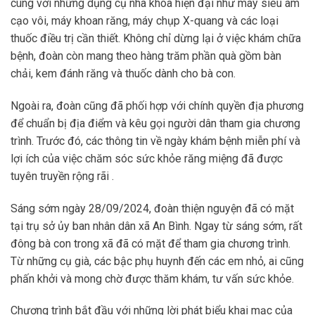
cùng với những dụng cụ nha khoa hiện đại như máy siêu âm
cạo vôi, máy khoan răng, máy chụp X-quang và các loại
thuốc điều trị cần thiết. Không chỉ dừng lại ở việc khám chữa
bệnh, đoàn còn mang theo hàng trăm phần quà gồm bàn
chải, kem đánh răng và thuốc dành cho bà con.
Ngoài ra, đoàn cũng đã phối hợp với chính quyền địa phương
để chuẩn bị địa điểm và kêu gọi người dân tham gia chương
trình. Trước đó, các thông tin về ngày khám bệnh miễn phí và
lợi ích của việc chăm sóc sức khỏe răng miệng đã được
tuyên truyền rộng rãi .
Sáng sớm ngày 28/09/2024, đoàn thiện nguyện đã có mặt
tại trụ sở ủy ban nhân dân xã An Bình. Ngay từ sáng sớm, rất
đông bà con trong xã đã có mặt để tham gia chương trình.
Từ những cụ già, các bậc phụ huynh đến các em nhỏ, ai cũng
phấn khởi và mong chờ được thăm khám, tư vấn sức khỏe.
Chương trình bắt đầu với những lời phát biểu khai mạc của