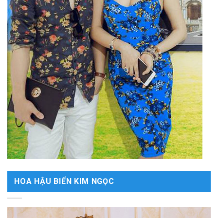
HOA HẬU BIỂN KIM NGỌC