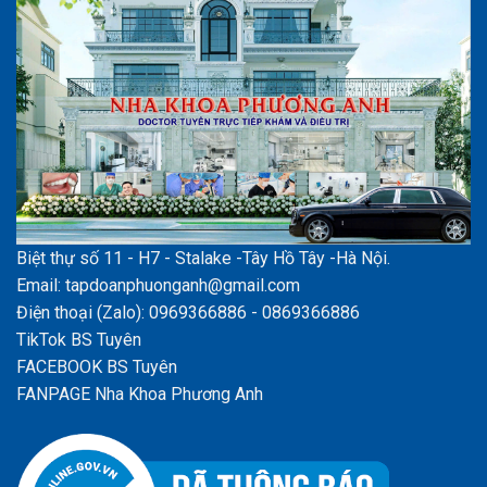
Biệt thự số 11 - H7 - Stalake -Tây Hồ Tây -Hà Nội.
Email: tapdoanphuonganh@gmail.com
Điện thoại (Zalo): 0969366886 - 0869366886
TikTok BS Tuyên
FACEBOOK BS Tuyên
FANPAGE Nha Khoa Phương Anh