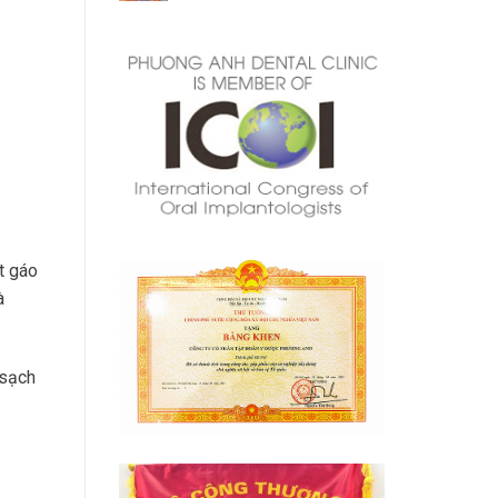
t gáo
à
 sạch