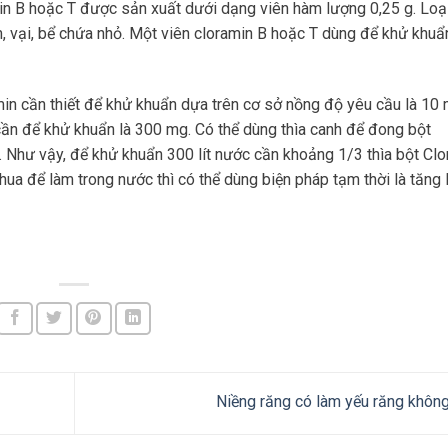
in B hoặc T được sản xuất dưới dạng viên hàm lượng 0,25 g. Loạ
um, vại, bể chứa nhỏ. Một viên cloramin B hoặc T dùng để khử khuẩn
in cần thiết để khử khuẩn dựa trên cơ sở nồng độ yêu cầu là 10 m
 cần để khử khuẩn là 300 mg. Có thể dùng thìa canh để đong bột
. Như vậy, để khử khuẩn 300 lít nước cần khoảng 1/3 thìa bột Cl
ua để làm trong nước thì có thể dùng biện pháp tạm thời là tăng
Niềng răng có làm yếu răng khôn