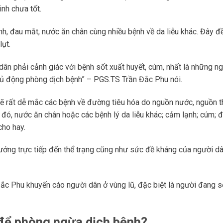
nh chưa tốt.
h, đau mắt, nước ăn chân cùng nhiều bệnh về da liễu khác. Đây đề
lụt.
i dân phải cảnh giác với bệnh sốt xuất huyết, cúm, nhất là những n
hủ động phòng dịch bệnh” – PGS.TS Trần Đắc Phu nói.
sẽ rất dễ mắc các bệnh về đường tiêu hóa do nguồn nước, nguồn 
đó, nước ăn chân hoặc các bệnh lý da liễu khác; cảm lạnh; cúm; 
ho hay.
ưởng trực tiếp đến thể trạng cũng như sức đề kháng của người d
ắc Phu khuyến cáo người dân ở vùng lũ, đặc biệt là người đang 
 để phòng ngừa dịch bệnh?