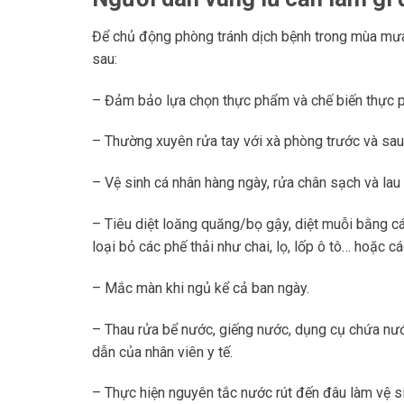
Để chủ động phòng tránh dịch bệnh trong mùa mưa
sau:
– Đảm bảo lựa chọn thực phẩm và chế biến thực ph
– Thường xuyên rửa tay với xà phòng trước và sau k
– Vệ sinh cá nhân hàng ngày, rửa chân sạch và lau 
– Tiêu diệt loăng quăng/bọ gậy, diệt muỗi bằng cá
loại bỏ các phế thải như chai, lọ, lốp ô tô… hoặc 
– Mắc màn khi ngủ kể cả ban ngày.
– Thau rửa bể nước, giếng nước, dụng cụ chứa nư
dẫn của nhân viên y tế.
– Thực hiện nguyên tắc nước rút đến đâu làm vệ s