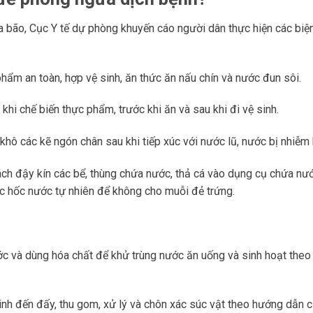
 bão, Cục Y tế dự phòng khuyến cáo người dân thực hiện các biệ
ẩm an toàn, hợp vệ sinh, ăn thức ăn nấu chín và nước đun sôi.
hi chế biến thực phẩm, trước khi ăn và sau khi đi vệ sinh.
khô các kẽ ngón chân sau khi tiếp xúc với nước lũ, nước bị nhiễm
ch đậy kín các bể, thùng chứa nước, thả cá vào dụng cụ chứa nướ
các hốc nước tự nhiên để không cho muỗi đẻ trứng.
ớc và dùng hóa chất để khử trùng nước ăn uống và sinh hoạt the
inh đến đấy, thu gom, xử lý và chôn xác súc vật theo hướng dẫn 