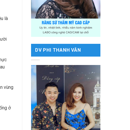
u là
gười
DV PHI THANH VÂN
thực
đau
ân vùng
sống ở