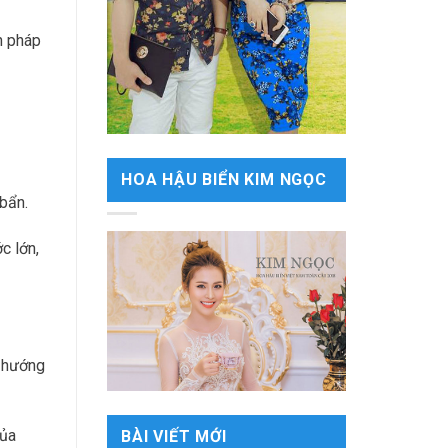
n pháp
HOA HẬU BIỂN KIM NGỌC
 bẩn.
c lớn,
o hướng
của
BÀI VIẾT MỚI