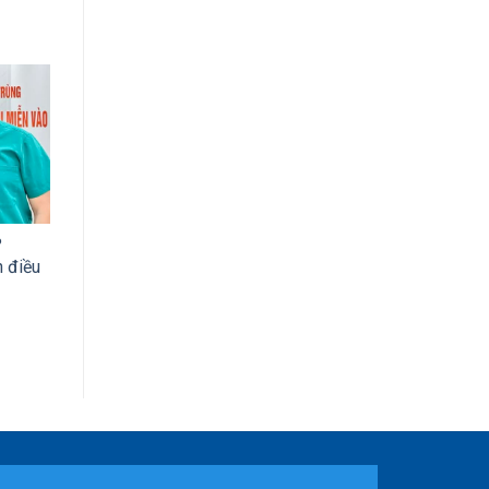
?
 điều