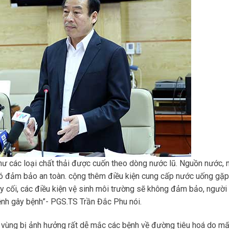
như các loại chất thải được cuốn theo dòng nước lũ. Nguồn nước,
khó đảm bảo an toàn. cộng thêm điều kiện cung cấp nước uống gặ
cây cối, các điều kiện vệ sinh môi trường sẽ không đảm bảo, người
ệnh gây bệnh”- PGS.TS Trần Đắc Phu nói.
 vùng bị ảnh hưởng rất dễ mắc các bệnh về đường tiêu hoá do mấ