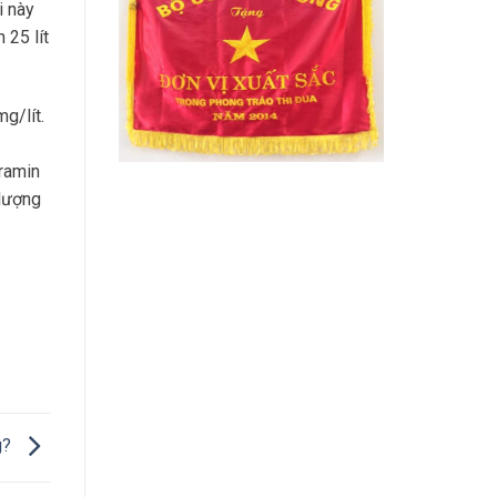
i này
 25 lít
g/lít.
oramin
 lượng
g?