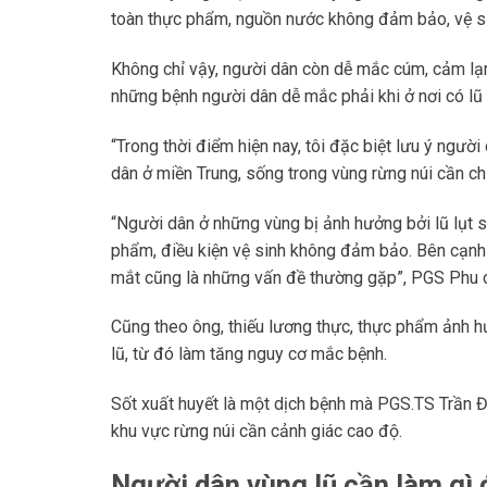
toàn thực phẩm, nguồn nước không đảm bảo, vệ si
Không chỉ vậy, người dân còn dễ mắc cúm, cảm lạn
những bệnh người dân dễ mắc phải khi ở nơi có lũ 
“Trong thời điểm hiện nay, tôi đặc biệt lưu ý ngườ
dân ở miền Trung, sống trong vùng rừng núi cần c
“Người dân ở những vùng bị ảnh hưởng bởi lũ lụt 
phẩm, điều kiện vệ sinh không đảm bảo. Bên cạnh 
mắt cũng là những vấn đề thường gặp”, PGS Phu c
Cũng theo ông, thiếu lương thực, thực phẩm ảnh h
lũ, từ đó làm tăng nguy cơ mắc bệnh.
Sốt xuất huyết là một dịch bệnh mà PGS.TS Trần Đ
khu vực rừng núi cần cảnh giác cao độ.
Người dân vùng lũ cần làm gì