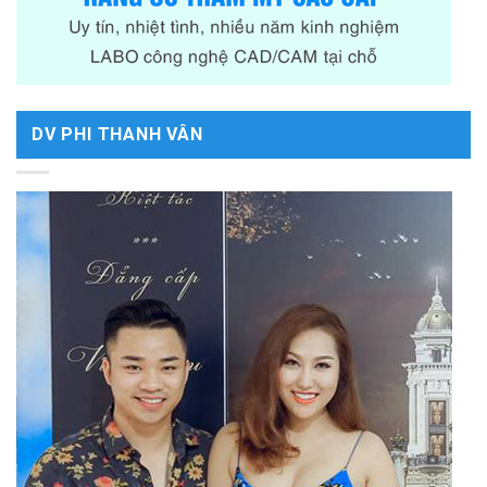
DV PHI THANH VÂN