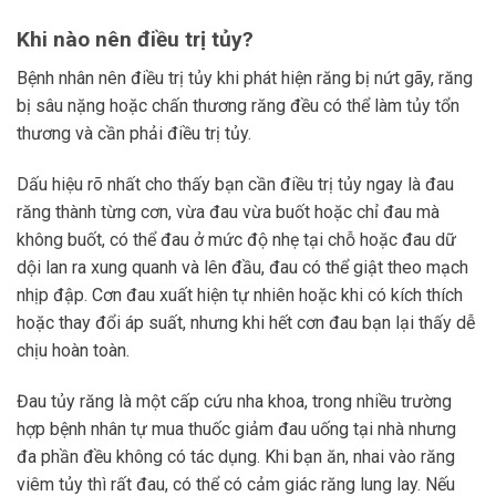
Khi nào nên điều trị tủy?
Bệnh nhân nên điều trị tủy khi phát hiện răng bị nứt gãy, răng
bị sâu nặng hoặc chấn thương răng đều có thể làm tủy tổn
thương và cần phải điều trị tủy.
Dấu hiệu rõ nhất cho thấy bạn cần điều trị tủy ngay là đau
răng thành từng cơn, vừa đau vừa buốt hoặc chỉ đau mà
không buốt, có thể đau ở mức độ nhẹ tại chỗ hoặc đau dữ
dội lan ra xung quanh và lên đầu, đau có thể giật theo mạch
nhịp đập. Cơn đau xuất hiện tự nhiên hoặc khi có kích thích
hoặc thay đổi áp suất, nhưng khi hết cơn đau bạn lại thấy dễ
chịu hoàn toàn.
Đau tủy răng là một cấp cứu nha khoa, trong nhiều trường
hợp bệnh nhân tự mua thuốc giảm đau uống tại nhà nhưng
đa phần đều không có tác dụng. Khi bạn ăn, nhai vào răng
viêm tủy thì rất đau, có thể có cảm giác răng lung lay. Nếu