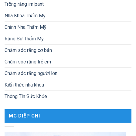
Trồng răng imlpant
Nha Khoa Thẩm Mỹ
Chỉnh Nha Thẩm Mỹ
Răng Sứ Thẩm Mỹ
Chăm sóc răng cơ bản
Chăm sóc răng trẻ em
Chăm sóc răng người lớn
Kiến thức nha khoa
Thông Tin Sức Khỏe
MC DIỆP CHI