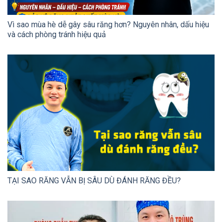
Vì sao mùa hè dễ gây sâu răng hơn? Nguyên nhân, dấu hiệu
và cách phòng tránh hiệu quả
TẠI SAO RĂNG VẪN BỊ SÂU DÙ ĐÁNH RĂNG ĐỀU?