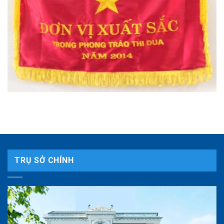
TRỤ SỞ CHÍNH