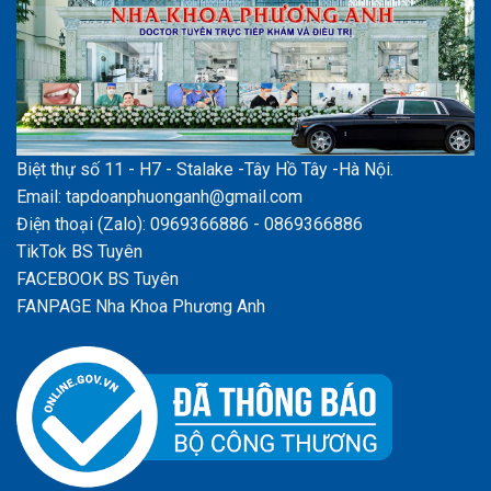
Biệt thự số 11 - H7 - Stalake -Tây Hồ Tây -Hà Nội.
Email: tapdoanphuonganh@gmail.com
Điện thoại (Zalo): 0969366886 - 0869366886
TikTok BS Tuyên
FACEBOOK BS Tuyên
FANPAGE Nha Khoa Phương Anh