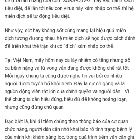
sẽ đưa hình dáng của con “SARS-CoV-2” này vào danh sách
tiêu diệt, để lần tới nếu con virus này xâm nhập cơ thể, thì hệ
miễn dịch sẽ tự động tiêu diệt.
Như vậy, sốt hay không sốt cũng mang lại hiệu quả miễn
dịch tương đương nhau, hệ miễn dịch sẽ học được cách đánh
để triển khai thế trận khi có “địch” xâm nhập cơ thể.
Tại Việt Nam, mấy hôm nay ca lây nhiễm có tăng nhưng số
ca bệnh nặng và tử vong vẫn đang được khống chế rất tốt.
Mỗi ngày chúng ta cũng được nghe tin vui bởi có nhiều
người được tuyên bố khỏi bệnh. Đây là sự cố gắng và là
nguồn động viên rất lớn của chính quyền và người dân… Vì
thế chúng ta cần hiểu đúng, hiểu đủ để không hoảng loạn,
nhưng cũng đừng chủ quan.
Đặc biệt là, khi đi tiêm chủng theo thông báo của cơ quan
chức năng, người dân cần nhớ khai báo rõ tình trạng bệnh lý
của mình khi khám sàng lọc, trong quá trình tiêm vẫn cần ghi