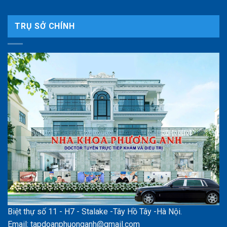
TRỤ SỞ CHÍNH
Biệt thự số 11 - H7 - Stalake -Tây Hồ Tây -Hà Nội.
Email: tapdoanphuonganh@gmail.com