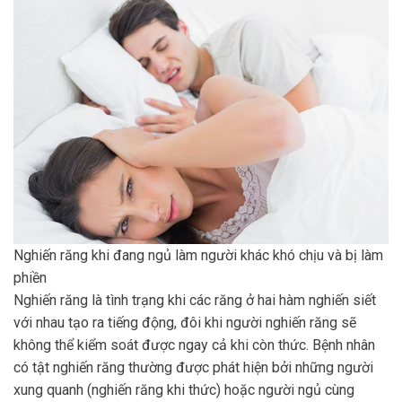
Nghiến răng khi đang ngủ làm người khác khó chịu và bị làm
phiền
Nghiến răng là tình trạng khi các răng ở hai hàm nghiến siết
với nhau tạo ra tiếng động, đôi khi người nghiến răng sẽ
không thể kiểm soát được ngay cả khi còn thức. Bệnh nhân
có tật nghiến răng thường được phát hiện bởi những người
xung quanh (nghiến răng khi thức) hoặc người ngủ cùng