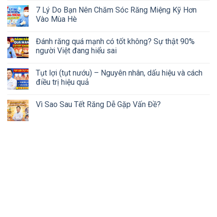
7 Lý Do Bạn Nên Chăm Sóc Răng Miệng Kỹ Hơn
Vào Mùa Hè
Đánh răng quá mạnh có tốt không? Sự thật 90%
người Việt đang hiểu sai
Tụt lợi (tụt nướu) – Nguyên nhân, dấu hiệu và cách
điều trị hiệu quả
Vì Sao Sau Tết Răng Dễ Gặp Vấn Đề?