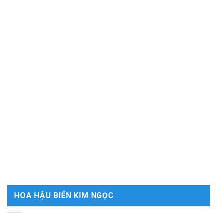
HOA HẬU BIỂN KIM NGỌC