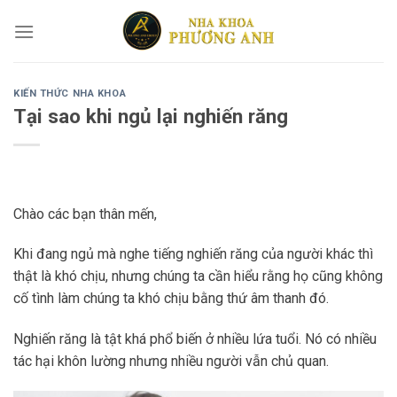
Skip
to
content
KIẾN THỨC NHA KHOA
Tại sao khi ngủ lại nghiến răng
Chào các bạn thân mến,
Khi đang ngủ mà nghe tiếng nghiến răng của người khác thì
thật là khó chịu, nhưng chúng ta cần hiểu rằng họ cũng không
cố tình làm chúng ta khó chịu bằng thứ âm thanh đó.
Nghiến răng là tật khá phổ biến ở nhiều lứa tuổi. Nó có nhiều
tác hại khôn lường nhưng nhiều người vẫn chủ quan.