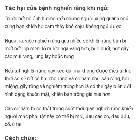
Tác hại của bệnh nghiến răng khi ngủ:
Trước hết nó ảnh hưởng đến những người xung quanh ngủ
cùng bạn khiến họ cảm thấy khó chịu, không ngủ được.
Ngoài ra, việc nghiến răng quá nhiều sẽ khiến răng bạn bị
mất hết lớp men, lộ ra lớp ngà vàng hơn, bị ê buốt, nứt gãy
các múi răng, lung lay hoặc rụng.
Nếu tật nghiến răng này kéo dài mà không được điều trị kịp
thời sẽ sẽ rất có hại cho răng và cơ hàm như sâu răng, hôi
miệng, gãy răng và nghiêm trọng hơn là có thể gây biến đổi
hình dạng khuôn mặt, khiến bạn trông già nua hơn.
Các cơ hàm bị co thắt trong suốt thời gian nghiến răng khiến
người mắc phải tật này có thể bị mỏi, đau các cơ, đau đầu,
cổ, ù tai.
Cách chữa: