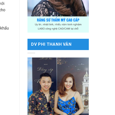
với
 cho
 khẩu
DV PHI THANH VÂN