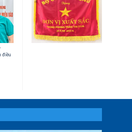
?
 điều