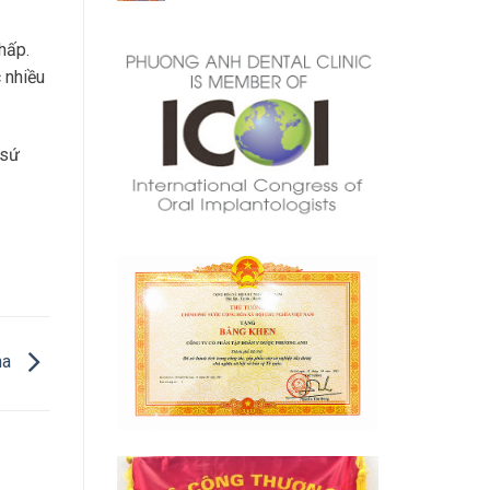
hấp.
 nhiều
 sứ
nha