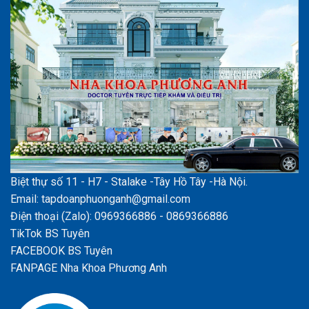
Biệt thự số 11 - H7 - Stalake -Tây Hồ Tây -Hà Nội.
Email: tapdoanphuonganh@gmail.com
Điện thoại (Zalo): 0969366886 - 0869366886
TikTok BS Tuyên
FACEBOOK BS Tuyên
FANPAGE Nha Khoa Phương Anh