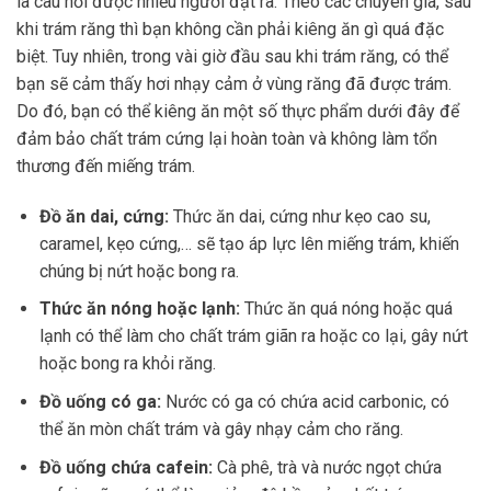
là câu hỏi được nhiều người đặt ra. Theo các chuyên gia, sau
khi trám răng thì bạn không cần phải kiêng ăn gì quá đặc
biệt. Tuy nhiên, trong vài giờ đầu sau khi trám răng, có thể
bạn sẽ cảm thấy hơi nhạy cảm ở vùng răng đã được trám.
Do đó, bạn có thể kiêng ăn một số thực phẩm dưới đây để
đảm bảo chất trám cứng lại hoàn toàn và không làm tổn
thương đến miếng trám.
Đồ ăn dai, cứng:
Thức ăn dai, cứng như kẹo cao su,
caramel, kẹo cứng,… sẽ tạo áp lực lên miếng trám, khiến
chúng bị nứt hoặc bong ra.
Thức ăn nóng hoặc lạnh:
Thức ăn quá nóng hoặc quá
lạnh có thể làm cho chất trám giãn ra hoặc co lại, gây nứt
hoặc bong ra khỏi răng.
Đồ uống có ga:
Nước có ga có chứa acid carbonic, có
thể ăn mòn chất trám và gây nhạy cảm cho răng.
Đồ uống chứa cafein:
Cà phê, trà và nước ngọt chứa