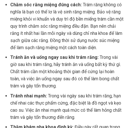
Chăm sóc răng miệng đúng cách:
Trám răng không có
nghĩa là bạn có thể lơ là vệ sinh răng miệng. Bảo vệ răng
miệng khỏi vi khuẩn và duy trì độ bền miếng trám cần một
quy trình chăm sóc răng miệng đều đặn. Bạn nên chải
răng ít nhất hai lần mỗi ngày và dùng chỉ nha khoa để làm
sạch giữa các răng. Đồng thời sử dụng nước súc miệng
để làm sạch răng miệng một cách toàn diện.
Tránh ăn và uống ngay sau khi trám răng:
Trong vài
giờ sau khi trám răng, hãy tránh ăn và uống bất kỳ thứ gì.
Chất trám cần một khoảng thời gian để cứng lại hoàn
toàn, và việc ăn uống ngay sau đó có thể làm bong chất
trám và gây tổn thương.
Tránh nhai mạnh:
Trong vài ngày sau khi trám răng, hạn
chế nhai các thực phẩm cứng, đặc biệt là đồ ngọt và kẹo
cao su. Việc ăn nhai mạnh quá mức có thể làm hỏng chất
trám và gây tổn thương đến răng.
Thăm khám nha khoa định kỳ:
Điều này rất quan trọng