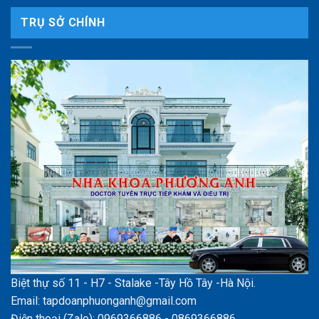
TRỤ SỞ CHÍNH
Biệt thự số 11 - H7 - Stalake -Tây Hồ Tây -Hà Nội.
Email: tapdoanphuonganh@gmail.com
Điện thoại (Zalo): 0969366886 - 0869366886