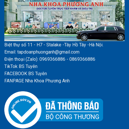
Biệt thự số 11 - H7 - Stalake -Tây Hồ Tây -Hà Nội.
Email: tapdoanphuonganh@gmail.com
Điện thoại (Zalo): 0969366886 - 0869366886
TikTok BS Tuyên
FACEBOOK BS Tuyên
FANPAGE Nha Khoa Phương Anh