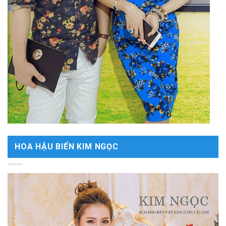
HOA HẬU BIỂN KIM NGỌC