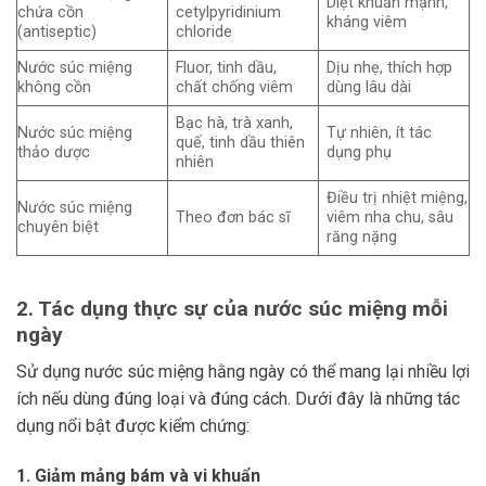
Diệt khuẩn mạnh,
chứa cồn
cetylpyridinium
kháng viêm
(antiseptic)
chloride
Nước súc miệng
Fluor, tinh dầu,
Dịu nhẹ, thích hợp
không cồn
chất chống viêm
dùng lâu dài
Bạc hà, trà xanh,
Nước súc miệng
Tự nhiên, ít tác
quế, tinh dầu thiên
thảo dược
dụng phụ
nhiên
Điều trị nhiệt miệng,
Nước súc miệng
Theo đơn bác sĩ
viêm nha chu, sâu
chuyên biệt
răng nặng
2. Tác dụng thực sự của nước súc miệng mỗi
ngày
Sử dụng nước súc miệng hằng ngày có thể mang lại nhiều lợi
ích nếu dùng đúng loại và đúng cách. Dưới đây là những tác
dụng nổi bật được kiểm chứng:
1. Giảm mảng bám và vi khuẩn