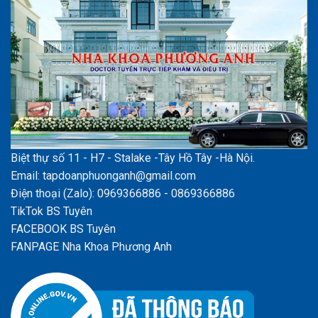
Biệt thự số 11 - H7 - Stalake -Tây Hồ Tây -Hà Nội.
Email: tapdoanphuonganh@gmail.com
Điện thoại (Zalo): 0969366886 - 0869366886
TikTok BS Tuyên
FACEBOOK BS Tuyên
FANPAGE Nha Khoa Phương Anh