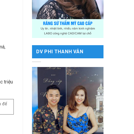
má,
DV PHI THANH VÂN
 triệu
m để