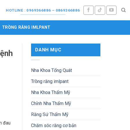
M
HOTLINE : 0969366886 – 0869366886
TRỒNG RĂNG IMLPANT
DANH MỤC
bệnh
Nha Khoa Tổng Quát
Trồng răng imlpant
Nha Khoa Thẩm Mỹ
Chỉnh Nha Thẩm Mỹ
Răng Sứ Thẩm Mỹ
ơn đau
Chăm sóc răng cơ bản