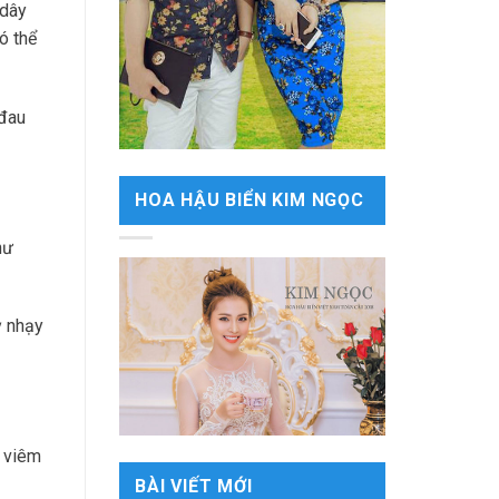
 dây
ó thể
 đau
HOA HẬU BIỂN KIM NGỌC
hư
ỳ nhạy
à viêm
BÀI VIẾT MỚI