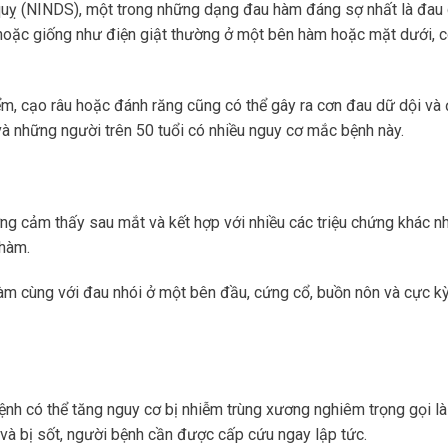
 quỵ (NINDS), một trong những dạng đau hàm đáng sợ nhất là đau
t hoặc giống như điện giật thường ở một bên hàm hoặc mặt dưới, c
m, cạo râu hoặc đánh răng cũng có thể gây ra cơn đau dữ dội và
 và những người trên 50 tuổi có nhiều nguy cơ mắc bệnh này.
ng cảm thấy sau mắt và kết hợp với nhiều các triệu chứng khác n
 hàm.
àm cùng với đau nhói ở một bên đầu, cứng cổ, buồn nôn và cực k
ệnh có thể tăng nguy cơ bị nhiễm trùng xương nghiêm trọng gọi l
và bị sốt, người bệnh cần được cấp cứu ngay lập tức.