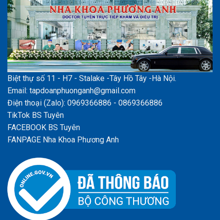
Biệt thự số 11 - H7 - Stalake -Tây Hồ Tây -Hà Nội.
Email: tapdoanphuonganh@gmail.com
Điện thoại (Zalo): 0969366886 - 0869366886
TikTok BS Tuyên
FACEBOOK BS Tuyên
FANPAGE Nha Khoa Phương Anh