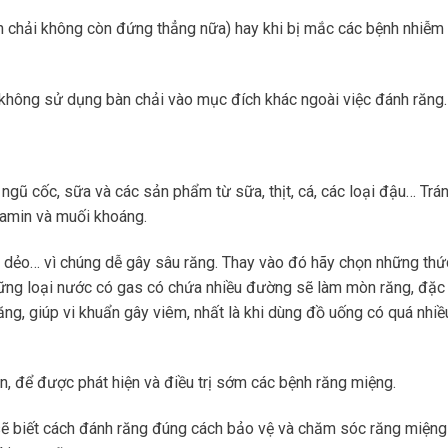
àn chải không còn đứng thẳng nữa) hay khi bị mắc các bệnh nhiễm 
 không sử dụng bàn chải vào mục đích khác ngoài việc đánh răng.
, ngũ cốc, sữa và các sản phẩm từ sữa, thịt, cá, các loại đậu… Trá
tamin và muối khoáng.
t, dẻo… vì chúng dễ gây sâu răng. Thay vào đó hãy chọn những thứ
những loại nước có gas có chứa nhiều đường sẽ làm mòn răng, đặc 
ăng, giúp vi khuẩn gây viêm, nhất là khi dùng đồ uống có quá nhiề
n, để được phát hiện và điều trị sớm các bệnh răng miệng.
sẽ biết cách đánh răng đúng cách bảo vệ và chăm sóc răng miệng