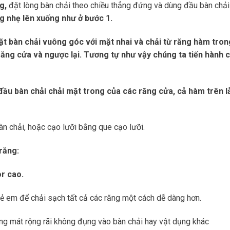
ng,
đặt lòng bàn chải theo chiều thẳng đứng và dùng đầu bàn chải
g nhẹ lên xuống như ở bước 1.
ặt bàn chải vuông góc với mặt nhai và chải từ răng hàm tron
 răng cửa và ngược lại. Tương tự như vậy chúng ta tiến hành c
đầu bàn chải chải mặt trong của các răng cửa, cả hàm trên l
n chải, hoặc cạo lưỡi bằng que cạo lưỡi.
răng:
r cao.
rẻ em để chải sạch tất cả các răng một cách dễ dàng hơn.
ng mát rộng rãi không đụng vào bàn chải hay vật dụng khác