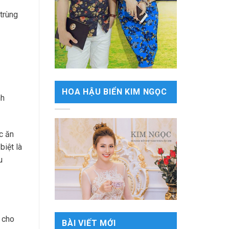
trùng
HOA HẬU BIỂN KIM NGỌC
nh
c ăn
biệt là
u
 cho
BÀI VIẾT MỚI