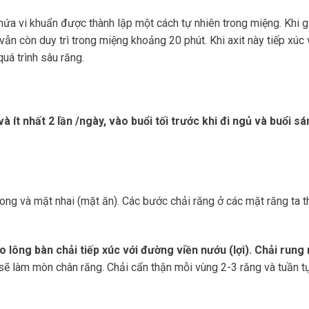
a vi khuẩn được thành lập một cách tự nhiên trong miệng. Khi 
vẫn còn duy trì trong miệng khoảng 20 phút. Khi axit này tiếp xúc 
uá trình sâu răng.
à ít nhất 2 lần /ngày, vào buổi tối trước khi đi ngủ và buổi sá
ong và mặt nhai (mặt ăn). Các bước chải răng ở các mặt răng ta 
 lông bàn chải tiếp xúc với đường viền nướu (lợi). Chải rung
 sẽ làm mòn chân răng. Chải cẩn thận mỗi vùng 2-3 răng và tuần t