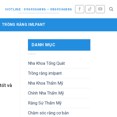
M
HOTLINE : 0969366886 – 0869366886
TRỒNG RĂNG IMLPANT
DANH MỤC
Nha Khoa Tổng Quát
Trồng răng imlpant
Nha Khoa Thẩm Mỹ
tốt và
Chỉnh Nha Thẩm Mỹ
Răng Sứ Thẩm Mỹ
Chăm sóc răng cơ bản