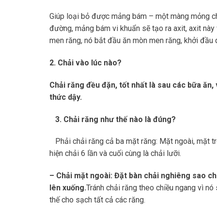
Giúp loại bỏ được mảng bám – một màng mỏng chứ
đường, mảng bám vi khuẩn sẽ tạo ra axit, axit này 
men răng, nó bắt đầu ăn mòn men răng, khởi đầu q
2. Chải vào lúc nào?
Chải răng đều đặn, tốt nhất là sau các bữa ăn, v
thức dậy.
3. Chải răng như thế nào là đúng?
Phải chải răng cả ba mặt răng: Mặt ngoài, mặt tr
hiện chải 6 lần và cuối cùng là chải lưỡi.
–
Chải mặt ngoài:
Đặt bàn chải nghiêng sao cho
lên xuống.
Tránh chải răng theo chiều ngang vì nó
thế cho sạch tất cả các răng.