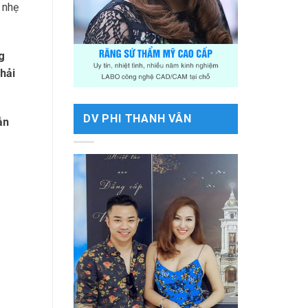
 nhẹ
g
hải
DV PHI THANH VÂN
ẫn