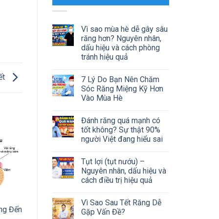
Vì sao mùa hè dễ gây sâu
răng hơn? Nguyên nhân,
dấu hiệu và cách phòng
tránh hiệu quả
ết
7 Lý Do Bạn Nên Chăm
Sóc Răng Miệng Kỹ Hơn
Vào Mùa Hè
Đánh răng quá mạnh có
tốt không? Sự thật 90%
người Việt đang hiểu sai
Tụt lợi (tụt nướu) –
Nguyên nhân, dấu hiệu và
cách điều trị hiệu quả
Vì Sao Sau Tết Răng Dễ
ng Đến
Gặp Vấn Đề?