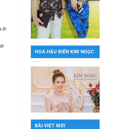
à đi
át
HOA HẬU BIỂN KIM NGỌC
BÀI VIẾT MỚI