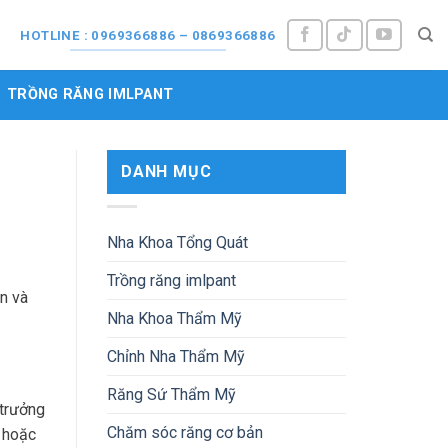
M
HOTLINE : 0969366886 – 0869366886
TRỒNG RĂNG IMLPANT
DANH MỤC
Nha Khoa Tổng Quát
Trồng răng imlpant
ên và
Nha Khoa Thẩm Mỹ
Chỉnh Nha Thẩm Mỹ
Răng Sứ Thẩm Mỹ
 trưởng
Chăm sóc răng cơ bản
o hoặc