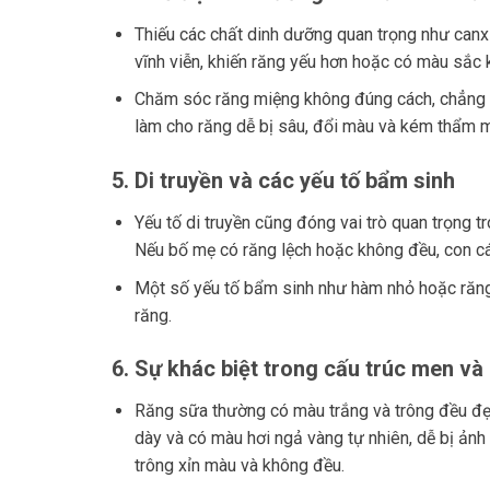
Thiếu các chất dinh dưỡng quan trọng như canxi
vĩnh viễn, khiến răng yếu hơn hoặc có màu sắc
Chăm sóc răng miệng không đúng cách, chẳng h
làm cho răng dễ bị sâu, đổi màu và kém thẩm m
5.
Di truyền và các yếu tố bẩm sinh
Yếu tố di truyền cũng đóng vai trò quan trọng tr
Nếu bố mẹ có răng lệch hoặc không đều, con cá
Một số yếu tố bẩm sinh như hàm nhỏ hoặc răng v
răng.
6.
Sự khác biệt trong cấu trúc men và
Răng sữa thường có màu trắng và trông đều đẹ
dày và có màu hơi ngả vàng tự nhiên, dễ bị ản
trông xỉn màu và không đều.