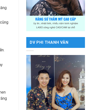
răng
 cũng
DV PHI THANH VÂN
ễn.
ay
 men
răng