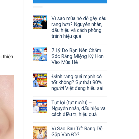
Vì sao mùa hè dễ gây sâu
răng hơn? Nguyên nhân,
dấu hiệu và cách phòng
tránh hiệu quả
7 Lý Do Bạn Nên Chăm
Sóc Răng Miệng Kỹ Hơn
i thiện
Vào Mùa Hè
Đánh răng quá mạnh có
tốt không? Sự thật 90%
người Việt đang hiểu sai
Tụt lợi (tụt nướu) –
Nguyên nhân, dấu hiệu và
cách điều trị hiệu quả
Vì Sao Sau Tết Răng Dễ
Gặp Vấn Đề?