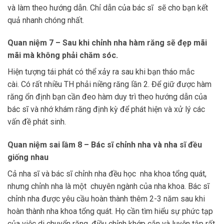
và làm theo hướng dẫn. Chỉ dẫn của bác sĩ sẽ cho bạn kết
quả nhanh chóng nhất.
Quan niệm 7 – Sau khi chỉnh nha hàm răng sẽ đẹp mãi
mãi mà không phải chăm sóc.
Hiện tượng tái phát có thể xảy ra sau khi bạn tháo mắc
cài. Có rất nhiều TH phải niềng răng lần 2. Để giữ được hàm
răng ổn định bạn cần đeo hàm duy trì theo hướng dẫn của
bác sĩ và nhớ khám răng định kỳ để phát hiện và xử lý các
vấn đề phát sinh.
Quan niệm sai lầm 8 – Bác sĩ chỉnh nha và nha sĩ đều
giống nhau
Cả nha sĩ và bác sĩ chỉnh nha đều học nha khoa tổng quát,
nhưng chỉnh nha là một chuyên ngành của nha khoa. Bác sĩ
chỉnh nha được yêu cầu hoàn thành thêm 2-3 năm sau khi
hoàn thành nha khoa tổng quát. Họ cần tìm hiểu sự phức tạp
của việc di chuyển răng, điều chỉnh khớp cắn và luyện tập rất