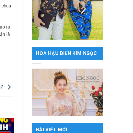
n chua
ạo ra
ận là
HOA HẬU BIỂN KIM NGỌC
g?
BÀI VIẾT MỚI