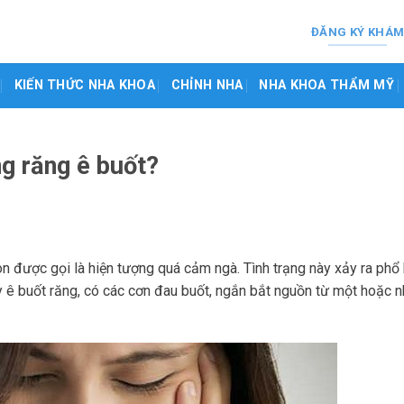
ĐĂNG KÝ KHÁ
KIẾN THỨC NHA KHOA
CHỈNH NHA
NHA KHOA THẨM MỸ
ng răng ê buốt?
n được gọi là hiện tượng quá cảm ngà. Tình trạng này xảy ra phổ 
 ê buốt răng, có các cơn đau buốt, ngắn bắt nguồn từ một hoặc n